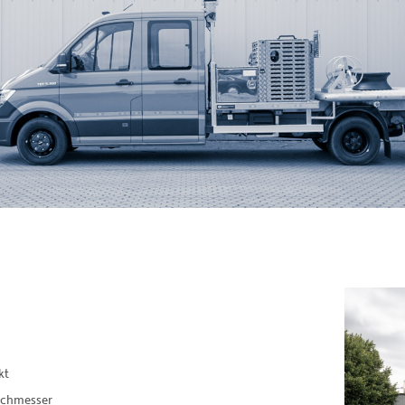
kt
rchmesser